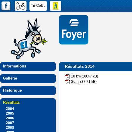
Tri-Celtic
Informations
Résultats 2014
10 km
(30.47 kB)
Gallerie
Semi
(37.71 kB)
Historique
Résultats
2004
2005
2006
2007
2008