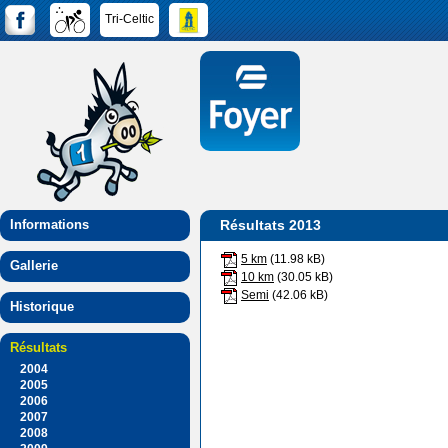
Tri-Celtic
Informations
Résultats 2013
5 km
(11.98 kB)
Gallerie
10 km
(30.05 kB)
Semi
(42.06 kB)
Historique
Résultats
2004
2005
2006
2007
2008