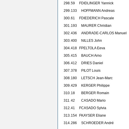
298.
59
F
DIDLINGER Yannick
299.
133
HOFFMANN Andreas
300.
61
F
DIEDERICH Pascale
301.
193
MAURER Christian
302.
436
ANDRADE-CARLOS Manuel
303.
400
NILLES John
304.
418
F
PELTOLA Eeva
305.
415
BAUCH Arno
306.
412
DRIES Daniel
307.
378
PILOT Louis
308.
180
LETSCH Jean-Marc
309.
429
KERGER Philippe
310.
18
BERGER Romain
311.
42
CASADO Mario
312.
41
F
CASADO Sylvia
313.
154
F
KAYSER Eliane
314.
286
SCHROEDER André