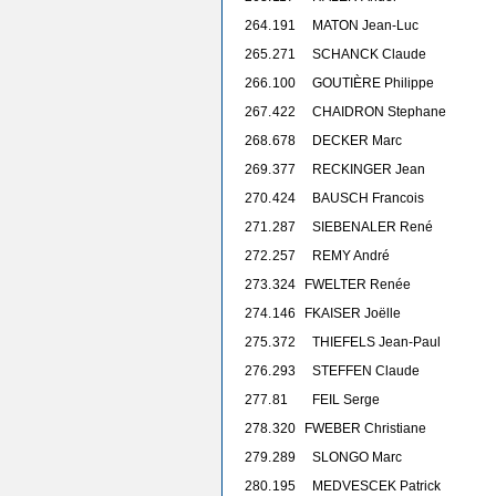
264.
191
MATON Jean-Luc
265.
271
SCHANCK Claude
266.
100
GOUTIÈRE Philippe
267.
422
CHAIDRON Stephane
268.
678
DECKER Marc
269.
377
RECKINGER Jean
270.
424
BAUSCH Francois
271.
287
SIEBENALER René
272.
257
REMY André
273.
324
F
WELTER Renée
274.
146
F
KAISER Joëlle
275.
372
THIEFELS Jean-Paul
276.
293
STEFFEN Claude
277.
81
FEIL Serge
278.
320
F
WEBER Christiane
279.
289
SLONGO Marc
280.
195
MEDVESCEK Patrick