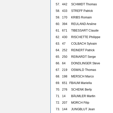
57.
442
SCHMIDT Thomas
58.
433
STREFF Patrick
59.
170
KRIBS Romain
60.
394
REULAND Arsène
61.
671
TIBESSART Claude
62.
430
RISCHETTE Philippe
63.
47
COLBACH Sylvain
64.
252
REINERT Patrick
65.
250
REINARDT Serge
66.
64
DONDLINGER Steve
67.
219
OSWALD Thomas
68.
198
MERSCH Marco
69.
651
F
BAUM Mariella
70.
276
SCHENK Berty
71.
14
BÄUMLER Martin
72.
207
MORCH Filip
73.
144
JUNGBLUT Jean