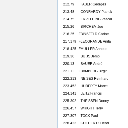
212.
79
FABER Georges
213.
48
CONRARDY Patrick
214.
75
ERPELDING Pascal
215.
26
BIRCHEM Joé
216.
25
F
BINSFELD Carine
217.
179
F
LEOGRANDE Anita
218.
425
F
MULLER Annette
219.
36
BUIJS Jemp
220.
13
BAUER André
221.
11
F
BAMBERG Birgit
222.
213
NEISES Reinhard
223.
452
HUBERTY Marcel
224.
141
JEITZ Francis
225.
302
THEISSEN Donny
226.
457
WRIGHT Terry
227.
307
TOCK Paul
228.
423
GUEDERTZ Henri