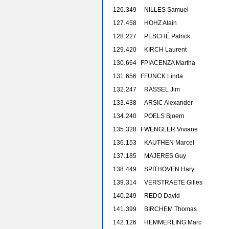
126.
349
NILLES Samuel
127.
458
HOHZ Alain
128.
227
PESCHÉ Patrick
129.
420
KIRCH Laurent
130.
664
F
PIACENZA Martha
131.
656
F
FUNCK Linda
132.
247
RASSEL Jim
133.
438
ARSIC Alexander
134.
240
POELS Bjoern
135.
328
F
WENGLER Viviane
136.
153
KAUTHEN Marcel
137.
185
MAJERES Guy
138.
449
SPITHOVEN Hary
139.
314
VERSTRAETE Gilles
140.
249
REDO David
141.
399
BIRCHEM Thomas
142.
126
HEMMERLING Marc