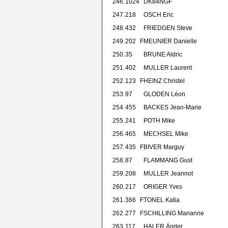
246.
1024
DK84NGF
247.
218
OSCH Eric
248.
432
FRIEDGEN Steve
249.
202
F
MEUNIER Danielle
250.
35
BRUNE Aldric
251.
402
MULLER Laurent
252.
123
F
HEINZ Christel
253.
97
GLODEN Léon
254.
455
BACKES Jean-Marie
255.
241
POTH Mike
256.
465
MECHSEL Mike
257.
435
F
BIVER Marguy
258.
87
FLAMMANG Gust
259.
208
MULLER Jeannot
260.
217
ORIGER Yves
261.
366
F
TONEL Katia
262.
277
F
SCHILLING Marianne
263.
117
HALER Änder