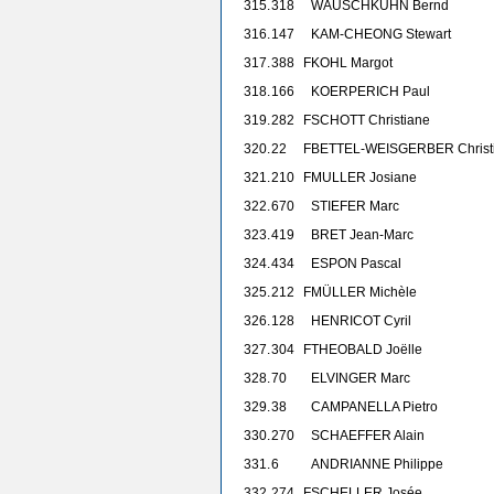
315.
318
WAUSCHKUHN Bernd
316.
147
KAM-CHEONG Stewart
317.
388
F
KOHL Margot
318.
166
KOERPERICH Paul
319.
282
F
SCHOTT Christiane
320.
22
F
BETTEL-WEISGERBER Christ
321.
210
F
MULLER Josiane
322.
670
STIEFER Marc
323.
419
BRET Jean-Marc
324.
434
ESPON Pascal
325.
212
F
MÜLLER Michèle
326.
128
HENRICOT Cyril
327.
304
F
THEOBALD Joëlle
328.
70
ELVINGER Marc
329.
38
CAMPANELLA Pietro
330.
270
SCHAEFFER Alain
331.
6
ANDRIANNE Philippe
332.
274
F
SCHELLER Josée