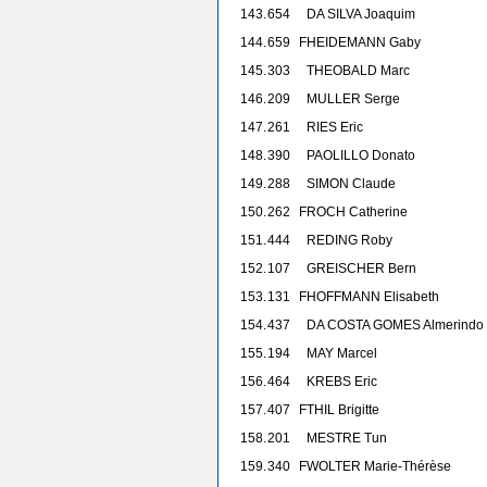
143.
654
DA SILVA Joaquim
144.
659
F
HEIDEMANN Gaby
145.
303
THEOBALD Marc
146.
209
MULLER Serge
147.
261
RIES Eric
148.
390
PAOLILLO Donato
149.
288
SIMON Claude
150.
262
F
ROCH Catherine
151.
444
REDING Roby
152.
107
GREISCHER Bern
153.
131
F
HOFFMANN Elisabeth
154.
437
DA COSTA GOMES Almerindo
155.
194
MAY Marcel
156.
464
KREBS Eric
157.
407
F
THIL Brigitte
158.
201
MESTRE Tun
159.
340
F
WOLTER Marie-Thérèse