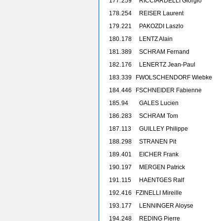
177.
259
RICCIARDELLI Giorgio
178.
254
REISER Laurent
179.
221
PAKOZDI Laszlo
180.
178
LENTZ Alain
181.
389
SCHRAM Fernand
182.
176
LENERTZ Jean-Paul
183.
339
F
WOLSCHENDORF Wiebke
184.
446
F
SCHNEIDER Fabienne
185.
94
GALES Lucien
186.
283
SCHRAM Tom
187.
113
GUILLEY Philippe
188.
298
STRANEN Pit
189.
401
EICHER Frank
190.
197
MERGEN Patrick
191.
115
HAENTGES Ralf
192.
416
F
ZINELLI Mireille
193.
177
LENNINGER Aloyse
194.
248
REDING Pierre