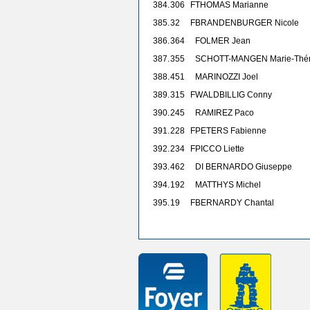
384.
306
F
THOMAS Marianne
385.
32
F
BRANDENBURGER Nicole
386.
364
FOLMER Jean
387.
355
SCHOTT-MANGEN Marie-Thé
388.
451
MARINOZZI Joel
389.
315
F
WALDBILLIG Conny
390.
245
RAMIREZ Paco
391.
228
F
PETERS Fabienne
392.
234
F
PICCO Liette
393.
462
DI BERNARDO Giuseppe
394.
192
MATTHYS Michel
395.
19
F
BERNARDY Chantal