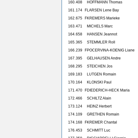
160.
408
HOFFMANN Thomas
161.
174
F
LARSEN Lene Bay
162.
675
F
KREMERS Marieke
163.
471
MICHELS Marc
164.
658
HANSEN Jeannot
165.
365
STEMMLER Roll
166.
239
F
POCERVINA-KOENIG Liane
167.
395
GELHAUSEN Andre
168.
295
STEICHEN Jos
169.
183
LUTGEN Romain
170.
164
KLONSKI Paul
171.
470
F
DIEDERICH-HECK Maria
172.
466
SCHILTZ Alain
173.
124
HEINZ Herbert
174.
109
GRETHEN Romain
174.
168
F
KREMER Chantal
176.
453
SCHMITT Luc