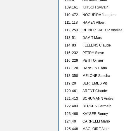
109.
161
KIRSCH Sylvain
110.
472
NOCUEIRA Joaquim
111.
118
HAMEN Albert
112.
253
F
REINERT-KERTZ Andree
113.
51
DAMIT Marc
114.
83
FELLENS Claude
115.
232
PETRY Steve
116.
229
PETIT Olivier
117.
120
HANSEN Carlo
118.
350
MELONE Sascha
119.
20
BERTEMES Pit
120.
461
ARENT Claude
121.
413
SCHUMANN Andre
122.
403
BERKES Germain
123.
468
KAYSER Ronny
124.
40
CARRELLI Mario
125.
448
MAGLOIRE Alain