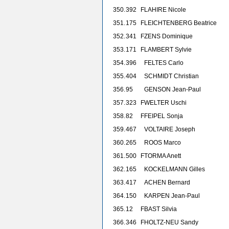
350.
392
F
LAHIRE Nicole
351.
175
F
LEICHTENBERG Beatrice
352.
341
F
ZENS Dominique
353.
171
F
LAMBERT Sylvie
354.
396
FELTES Carlo
355.
404
SCHMIDT Christian
356.
95
GENSON Jean-Paul
357.
323
F
WELTER Uschi
358.
82
F
FEIPEL Sonja
359.
467
VOLTAIRE Joseph
360.
265
ROOS Marco
361.
500
F
TORMA Anett
362.
165
KOCKELMANN Gilles
363.
417
ACHEN Bernard
364.
150
KARPEN Jean-Paul
365.
12
F
BAST Silvia
366.
346
F
HOLTZ-NEU Sandy