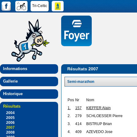
Tri-Celtic
Informations
Résultats 2007
Gallerie
Semi-marathon
Historique
Pos
Nr
Nom
Résultats
1.
157
KIEFFER Alain
2004
2.
279
SCHLOESSER Pierre
2005
2006
3.
414
BISTRUP Brian
2007
4.
409
AZEVEDO Jose
2008