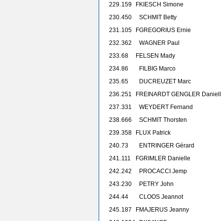
229.
159
F
KIESCH Simone
230.
450
SCHMIT Betty
231.
105
F
GREGORIUS Ernie
232.
362
WAGNER Paul
233.
68
F
ELSEN Mady
234.
86
FILBIG Marco
235.
65
DUCREUZET Marc
236.
251
F
REINARDT GENGLER Daniel
237.
331
WEYDERT Fernand
238.
666
SCHMIT Thorsten
239.
358
F
LUX Patrick
240.
73
ENTRINGER Gérard
241.
111
F
GRIMLER Danielle
242.
242
PROCACCI Jemp
243.
230
PETRY John
244.
44
CLOOS Jeannot
245.
187
F
MAJERUS Jeanny