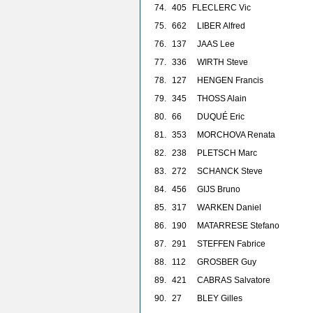
74.
405
F
LECLERC Vic
75.
662
LIBER Alfred
76.
137
JAAS Lee
77.
336
WIRTH Steve
78.
127
HENGEN Francis
79.
345
THOSS Alain
80.
66
DUQUÉ Eric
81.
353
MORCHOVA Renata
82.
238
PLETSCH Marc
83.
272
SCHANCK Steve
84.
456
GIJS Bruno
85.
317
WARKEN Daniel
86.
190
MATARRESE Stefano
87.
291
STEFFEN Fabrice
88.
112
GROSBER Guy
89.
421
CABRAS Salvatore
90.
27
BLEY Gilles