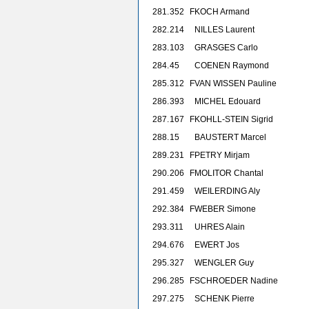
281.
352
F
KOCH Armand
282.
214
NILLES Laurent
283.
103
GRASGES Carlo
284.
45
COENEN Raymond
285.
312
F
VAN WISSEN Pauline
286.
393
MICHEL Edouard
287.
167
F
KOHLL-STEIN Sigrid
288.
15
BAUSTERT Marcel
289.
231
F
PETRY Mirjam
290.
206
F
MOLITOR Chantal
291.
459
WEILERDING Aly
292.
384
F
WEBER Simone
293.
311
UHRES Alain
294.
676
EWERT Jos
295.
327
WENGLER Guy
296.
285
F
SCHROEDER Nadine
297.
275
SCHENK Pierre