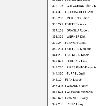
333.
106
GREGORIUS Léon J.M.
334.
30
F
BOURSCHEID Gabi
335.
200
MERTENS Heino
336.
292
F
STEFFEN Alice
337.
101
GRAGLIA Robert
338.
329
WERNER Dirk
339.
24
F
BIEWER Guida
340.
294
F
STEFFEN Monique
341.
23
F
BIDINGER Nicole
342.
679
HUBERTY Erny
343.
236
PIRES PINTO Francois
344.
310
TURPEL Justin
345.
10
F
BAK Lisbeth
346.
335
F
WINANDY Nelly
347.
674
F
WEINAND Michaela
348.
672
F
VAN VLIET Willy
349.
255
REITZ Johny