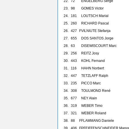
22.
72
ENGELBERG Serge
23.
98
GOMES Victor
24.
181
LOUTSCH Marial
25.
260
RICHARD Pascal
26.
427
F
VILNIUTE Stefanja
27.
655
DOS SANTOS Jorge
28.
63
DISEWISCOURT Marc
29.
256
REITZ Josy
30.
443
KOHL Fernand
31.
116
HAHN Norbert
32.
447
TETZLAFF Ralph
33.
235
PICCO Marc
34.
308
TOULMOND René
35.
677
NEY Alain
36.
319
WEBER Timo
37.
321
WEBER Roland
38.
88
F
FLAMMANG Daniele
39.
406
F
PFEIFFENSCHNEIDER Mano