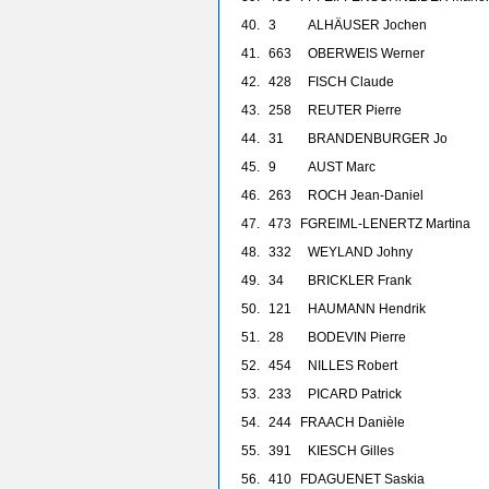
40.
3
ALHÄUSER Jochen
41.
663
OBERWEIS Werner
42.
428
FISCH Claude
43.
258
REUTER Pierre
44.
31
BRANDENBURGER Jo
45.
9
AUST Marc
46.
263
ROCH Jean-Daniel
47.
473
F
GREIML-LENERTZ Martina
48.
332
WEYLAND Johny
49.
34
BRICKLER Frank
50.
121
HAUMANN Hendrik
51.
28
BODEVIN Pierre
52.
454
NILLES Robert
53.
233
PICARD Patrick
54.
244
F
RAACH Danièle
55.
391
KIESCH Gilles
56.
410
F
DAGUENET Saskia