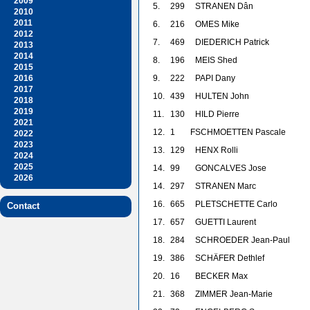
2009
5.
299
STRANEN Dân
2010
2011
6.
216
OMES Mike
2012
7.
469
DIEDERICH Patrick
2013
2014
8.
196
MEIS Shed
2015
2016
9.
222
PAPI Dany
2017
10.
439
HULTEN John
2018
2019
11.
130
HILD Pierre
2021
12.
1
F
SCHMOETTEN Pascale
2022
2023
13.
129
HENX Rolli
2024
2025
14.
99
GONCALVES Jose
2026
14.
297
STRANEN Marc
16.
665
PLETSCHETTE Carlo
Contact
17.
657
GUETTI Laurent
18.
284
SCHROEDER Jean-Paul
19.
386
SCHÄFER Dethlef
20.
16
BECKER Max
21.
368
ZIMMER Jean-Marie