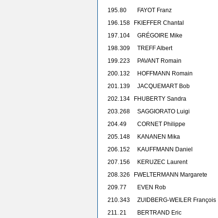
195.
80
FAYOT Franz
196.
158
F
KIEFFER Chantal
197.
104
GRÉGOIRE Mike
198.
309
TREFF Albert
199.
223
PAVANT Romain
200.
132
HOFFMANN Romain
201.
139
JACQUEMART Bob
202.
134
F
HUBERTY Sandra
203.
268
SAGGIORATO Luigi
204.
49
CORNET Philippe
205.
148
KANANEN Mika
206.
152
KAUFFMANN Daniel
207.
156
KERUZEC Laurent
208.
326
F
WELTERMANN Margarete
209.
77
EVEN Rob
210.
343
ZUIDBERG-WEILER François
211.
21
BERTRAND Eric