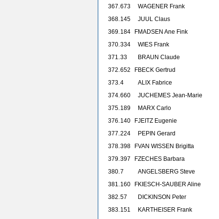
367.
673
WAGENER Frank
368.
145
JUUL Claus
369.
184
F
MADSEN Ane Fink
370.
334
WIES Frank
371.
33
BRAUN Claude
372.
652
F
BECK Gertrud
373.
4
ALIX Fabrice
374.
660
JUCHEMES Jean-Marie
375.
189
MARX Carlo
376.
140
F
JEITZ Eugenie
377.
224
PEPIN Gerard
378.
398
F
VAN WISSEN Brigitta
379.
397
F
ZECHES Barbara
380.
7
ANGELSBERG Steve
381.
160
F
KIESCH-SAUBER Aline
382.
57
DICKINSON Peter
383.
151
KARTHEISER Frank