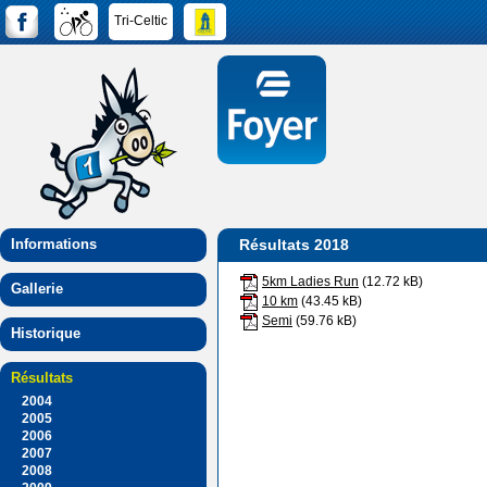
Tri-Celtic
Informations
Résultats 2018
5km Ladies Run
(12.72 kB)
Gallerie
10 km
(43.45 kB)
Semi
(59.76 kB)
Historique
Résultats
2004
2005
2006
2007
2008