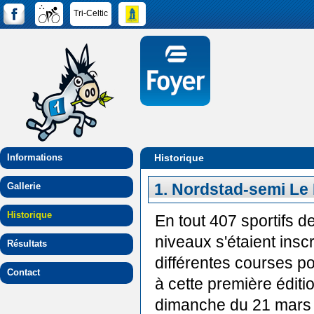
Tri-Celtic
Informations
Historique
1. Nordstad-semi Le 
Gallerie
Historique
En tout 407 sportifs d
niveaux s'étaient inscr
Résultats
différentes courses po
Contact
à cette première éditi
dimanche du 21 mars 