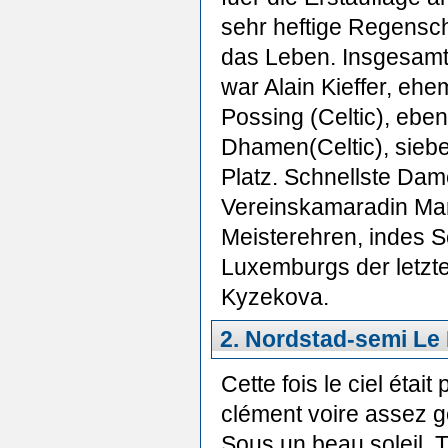
sehr heftige Regensc
das Leben. Insgesamt 
war Alain Kieffer, eh
Possing (Celtic), ebe
Dhamen(Celtic), siebe
Platz. Schnellste Dam
Vereinskamaradin Mar
Meisterehren, indes 
Luxemburgs der letzte
Kyzekova.
2. Nordstad-semi Le 
Cette fois le ciel était 
clément voire assez 
Sous un beau soleil, T