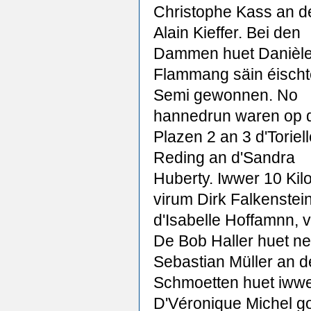
Christophe Kass an 
Alain Kieffer. Bei den
Dammen huet Danièl
Flammang säin éisch
Semi gewonnen. No
hannedrun waren op 
Plazen 2 an 3 d'Toriel
Reding an d'Sandra
Huberty. Iwwer 10 Kil
virum Dirk Falkenstei
d'Isabelle Hoffamnn,
De Bob Haller huet n
Sebastian Müller an 
Schmoetten huet iwwer
D'Véronique Michel go