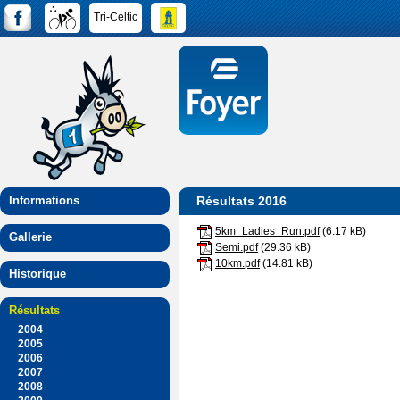
Tri-Celtic
Informations
Résultats 2016
5km_Ladies_Run.pdf
(6.17 kB)
Gallerie
Semi.pdf
(29.36 kB)
10km.pdf
(14.81 kB)
Historique
Résultats
2004
2005
2006
2007
2008