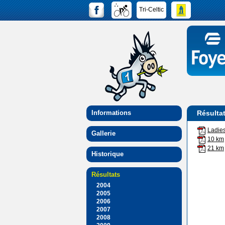
Tri-Celtic
Informations
Résulta
Ladie
Gallerie
10 km
21 km
Historique
Résultats
2004
2005
2006
2007
2008