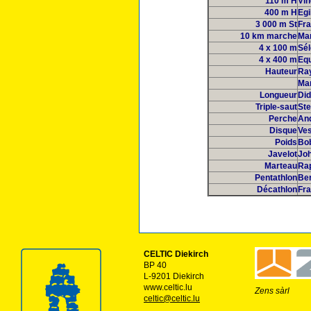
110 m H
Vin
400 m H
Egi
3 000 m St
Fra
10 km marche
Ma
4 x 100 m
Sél
4 x 400 m
Eq
Hauteur
Ra
Mar
Longueur
Did
Triple-saut
St
Perche
And
Disque
Ves
Poids
Bo
Javelot
Jo
Marteau
Ra
Pentathlon
Ber
Décathlon
Fr
CELTIC Diekirch
BP 40
L-9201 Diekirch
www.celtic.lu
Zens sàrl
celtic@celtic.lu