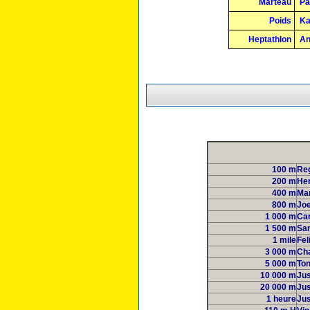
Marteau
Pa
Poids
Ka
Heptathlon
An
100 m
Reg
200 m
He
400 m
Ma
800 m
Joe
1 000 m
Car
1 500 m
Sa
1 mile
Fel
3 000 m
Ch
5 000 m
Ton
10 000 m
Jus
20 000 m
Jus
1 heure
Jus