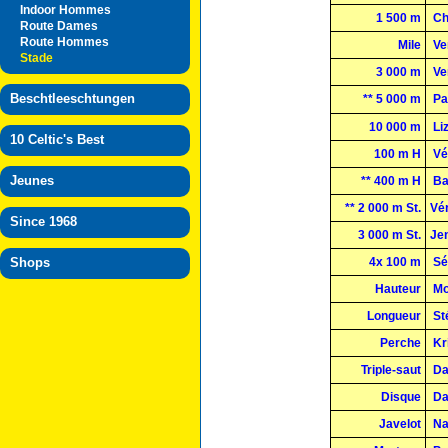
Indoor Hommes
1 500 m
Ch
Route Dames
Route Hommes
Mile
Ve
Stade
3 000 m
Ve
Beschtleeschtungen
** 5 000 m
Pa
10 000 m
Li
10 Celtic's Best
100 m H
Vé
Jeunes
** 400 m H
Ba
** 2 000 m St.
Vé
Since 1968
3 000 m St.
Je
Shops
4x 100 m
Sé
Hauteur
Mo
Longueur
St
Perche
Kri
Triple-saut
Da
Disque
Da
Javelot
Na