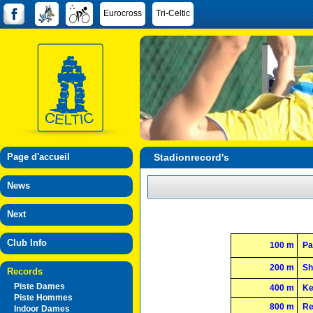
Eurocross
Tri-Celtic
Page d'accueil
Stadionrecord's
News
Next
Club Info
100 m
Pat
200 m
Sh
Records
Piste Dames
400 m
Ke
Piste Hommes
800 m
Re
Indoor Dames