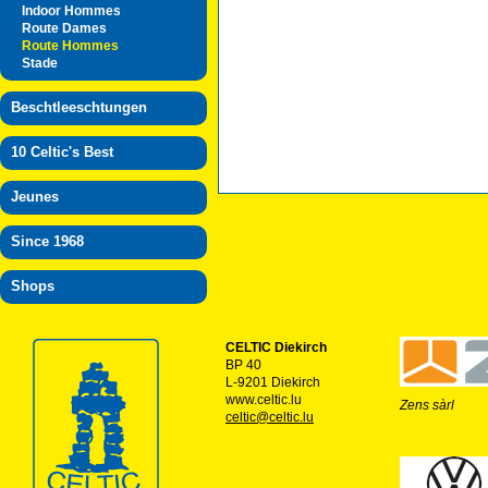
Indoor Hommes
Route Dames
Route Hommes
Stade
Beschtleeschtungen
10 Celtic's Best
Jeunes
Since 1968
Shops
CELTIC Diekirch
BP 40
L-9201 Diekirch
www.celtic.lu
Zens sàrl
celtic@celtic.lu