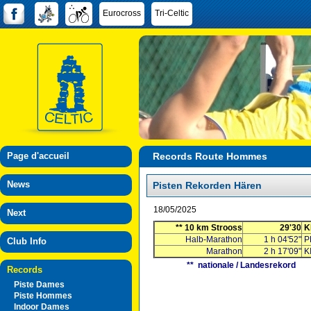
Eurocross
Tri-Celtic
Page d'accueil
Records Route Hommes
News
Pisten Rekorden Hären
18/05/2025
Next
** 10 km Strooss
29'30
K
Halb-Marathon
1 h 04'52"
P
Club Info
Marathon
2 h 17'09"
K
** nationale / Landesrekord
Records
Piste Dames
Piste Hommes
Indoor Dames