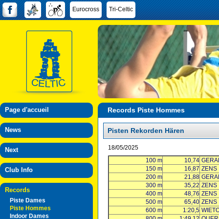
Eurocross
Tri-Celtic
Page d'accueil
Records Piste Hommes
News
Pisten Rekorden Hären
18/05/2025
Next
100 m
10,74
GERA
150 m
16,87
ZENS
Club Info
200 m
21,88
GERA
300 m
35,22
ZENS
Records
400 m
48,76
ZENS
Piste Dames
500 m
65,40
ZENS
Piste Hommes
600 m
1:20,5
WIET
Indoor Dames
800 m
1:49,12
QUER