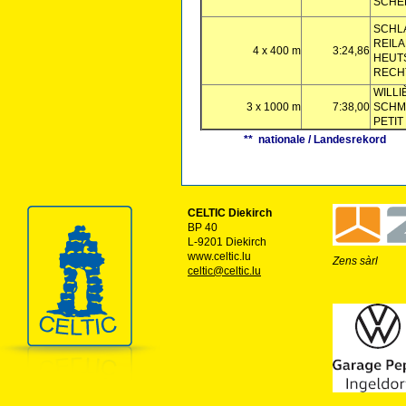
SCHE
SCHL
REIL
4 x 400 m
3:24,86
HEUT
RECH
WILLI
3 x 1000 m
7:38,00
SCHM
PETIT
** nationale / Landesrekord
CELTIC Diekirch
BP 40
L-9201 Diekirch
www.celtic.lu
Zens sàrl
celtic@celtic.lu