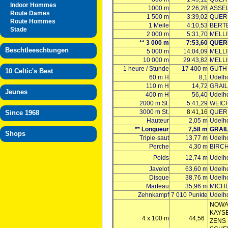
Indoor Hommes
1000 m
2:26,28
ASSE
Route Dames
1 500 m
3:39,02
QUER
Route Hommes
1 Meile
4:10,53
BERT
Stade
2 000 m
5:31,70
MELL
** 3 000 m
7:53,60
QUER
Beschtleeschtungen
5 000 m
14:04,09
MELL
10 000 m
29:43,82
MELL
1 heure / Stunde
17 400 m
GUTH
10 Celtic's Best
60 m H
8,1
Udelh
110 m H
14,72
GRAIL
Jeunes
400 m H
56,40
Udelh
2000 m St.
5:41,29
WEIC
3000 m St.
8:41,16
QUER
Since 1968
Hauteur
2,05 m
Udelh
** Longueur
7,58 m
GRAIL
Shops
Triple-saut
13,77 m
Udelh
Perche
4,30 m
BIRC
Poids
12,74 m
Udelh
Javelot
63,60 m
Udelh
Disque
38,76 m
Udelh
Marteau
35,96 m
MICH
Zehnkampf
7 010 Punkte
Udelh
NOWA
KAYS
4 x 100 m
44,56
ZENS