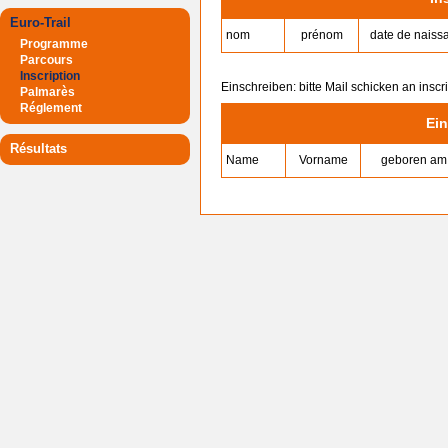
Euro-Trail
nom
prénom
date de naiss
Programme
Parcours
Inscription
Einschreiben: bitte Mail schicken an inscr
Palmarès
Réglement
Ei
Résultats
Name
Vorname
geboren am