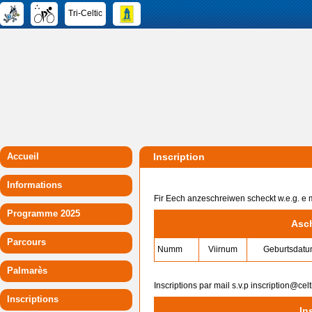
Tri-Celtic
Accueil
Inscription
Informations
Fir Eech anzeschreiwen scheckt w.e.g. e m
Programme 2025
Asc
Parcours
Numm
Viirnum
Geburtsdat
Palmarès
Inscriptions par mail s.v.p inscription@celt
Inscriptions
In